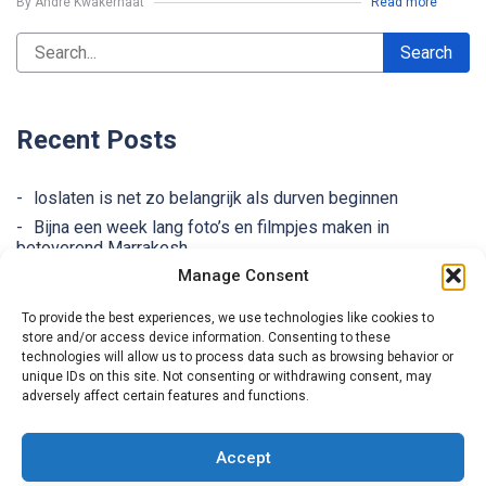
By André Kwakernaat
Read more
Recent Posts
loslaten is net zo belangrijk als durven beginnen
Bijna een week lang foto’s en filmpjes maken in
betoverend Marrakesh
Manage Consent
Lofoten (Noorwegen) in 3 dagen!
eindelijk, HeT gaat weer beginnen!
To provide the best experiences, we use technologies like cookies to
Licht, licht, licht en nog meer licht
store and/or access device information. Consenting to these
technologies will allow us to process data such as browsing behavior or
unique IDs on this site. Not consenting or withdrawing consent, may
adversely affect certain features and functions.
Accept
Over mij
Contact